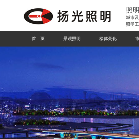
照
城市及
照明工
首 页
景观照明
楼体亮化