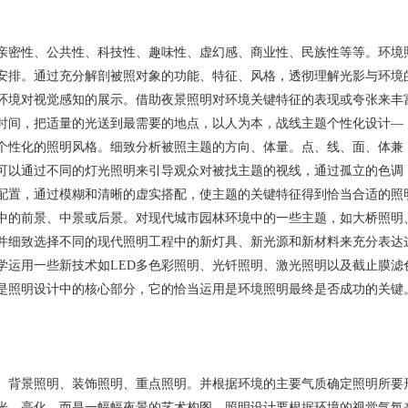
亲密性、公共性、科技性、趣味性、虚幻感、商业性、民族性等等。环境
安排。通过充分解剖被照对象的功能、特征、风格，透彻理解光影与环境
环境对视觉感知的展示。借助夜景照明对环境关键特征的表现或夸张来丰
时间，把适量的光送到最需要的地点，以人为本，战线主题个性化设计—
个性化的照明风格。细致分析被照主题的方向、体量。点、线、面、体兼
可以通过不同的灯光照明来引导观众对被找主题的视线，通过孤立的色调
配置，通过模糊和清晰的虚实搭配，使主题的关键特征得到恰当合适的照
中的前景、中景或后景。对现代城市园林环境中的一些主题，如大桥照明
并细致选择不同的现代照明工程中的新灯具、新光源和新材料来充分表达
学运用一些新技术如LED多色彩照明、光钎照明、激光照明以及截止膜滤
是照明设计中的核心部分，它的恰当运用是环境照明最终是否成功的关键
、背景照明、装饰照明、重点照明。并根据环境的主要气质确定照明所要
光、亮化，而是一幅幅夜景的艺术构图。照明设计要根据环境的视觉气氛