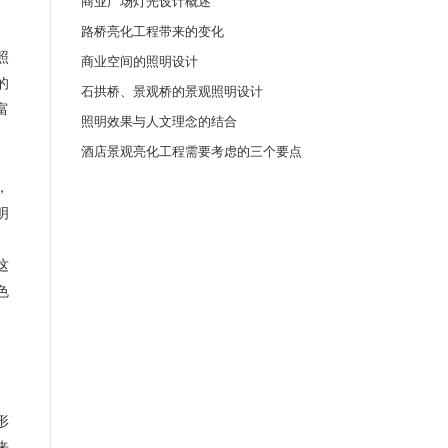
商业广场灯光设计概述
路桥亮化工程带来的变化
照
商业空间的照明设计
的
石拱桥、景观桥的景观照明设计
富
照明效果与人文理念的结合
酒店景观亮化工程需要考虑的三个要点
，
明
、
这
色
。
形
来