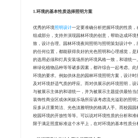
1.环境的基本性质选择照明方案
优秀的环境
照明设计
一定要准确分析把握环境的性质，
组成部分，支持并演现园林环境的创意，帮助达成环境
致，设计合理。园林环境夜间照明与照明策划设计中，
的任何位置，都能获得良好的光色照明和心理感觉，是
的选用必须和灯具安装场所的环境风格一致，和谐统一
林绿化植物品种等等诸多因素，都许综合一起考虑。此
环境的要求。例如供休息的园林环境照明方案，设计时
及对环境舒适气质的呼应。而对供展示的环境照明，设
与被展示主体的和谐统一，并为被展示主题提供最恰当
装饰性商业区或休闲娱乐场所应该考虑流光溢彩的照明
应多从庄重简洁、光色淡雅明快的格调人手。而校园园
校园环境的开放性等等。可以说对环境性质的分析和准
限于满足照度标准这个水平上，在对环境的基本性质分