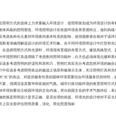
在照明方式的选择上力求要融入环境设计，使照明策划成为环境设计的有
整体风格的照明塑造。环境照明设计应依据环境各类景观特点，做到风格
应考虑各种光元素对环境夜间基本性质的影响，使得观察者在相对于该环
观察者准确理解该设计的环境艺术印象。在不同环境照明设计中灯型和光
。在选择照明方式和光源时，环境现有景观的布置方式、建筑风格型式、
外环境照明灯具选用除了考虑夜间照明功能外，白天也必须体现点缀和美
应该多考虑照明的舒适性和亲和力，照明灯具应充分考虑忽然环境的融合
计中应该多考虑照明表达的被战士场景和被展示主体，关注照明灯具和光
的“光”的表达。对提供服务性质的园林环境需要结合环境服务区的特性，
方案，强调渲染其繁华和富丽的气氛。城市行政功能环境的夜景照明方式
林环境则要诠注校园环境的文化内涵，突出校园文化的学术气氛特征，表
确把握是照明设计是否正确、是否合理的前提。环境光的设计绝对不应当
析上应全面评估照明质量，淡化、简化照度指标