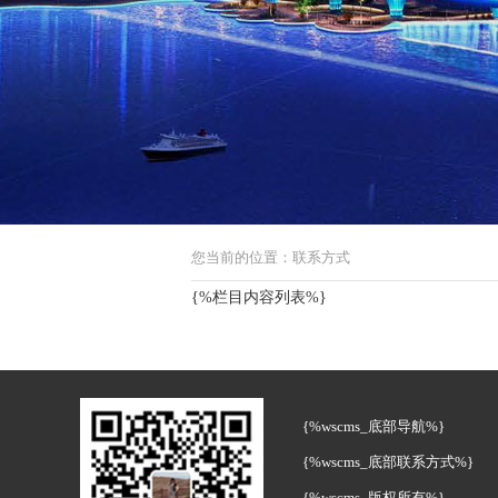
您当前的位置：联系方式
{%栏目内容列表%}
{%wscms_底部导航%}
{%wscms_底部联系方式%}
{%wscms_版权所有%}