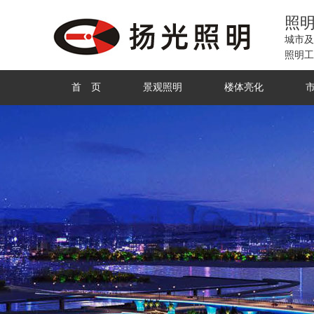
照
城市及
照明工
首 页
景观照明
楼体亮化