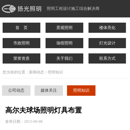
照明工程设计施工综合解决商
首 页
景观照明
楼体亮化
市政照明
场馆照明
灯光设计
荣誉资质
关于我们
联系方式
您当前的位置：新闻动态 > 照明知识
公司动态
媒体关注
照明知识
高尔夫球场照明灯具布置
发布日期：2015-06-08