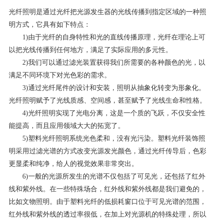
光纤照明是通过光纤把光源发生器的光线传播到指定区域的一种照
明方式，它具有如下特点：
1)由于光纤的自身特性和光的直线传播原理，光纤在理论上可
以把光线传播到任何地方，满足了实际应用的多元性。
2)我们可以通过滤光装置获得我们所需要的各种颜色的光，以
满足不同环境下对光色彩的需求。
3)通过光纤尾件的设计和安装，照明从抽象化转变为形象化。
光纤照明赋予了光线质感、空间感，甚至赋予了光线生命和性格。
4)光纤照明实现了光电分离，这是一个质的飞跃，不仅安全性
能提高，而且应用领域大大的拓宽了。
5)塑料光纤照明系统光色柔和，没有光污染。塑料光纤装饰照
明采用过滤光谱的方式改变光源发光颜色，通过光纤传导后，色彩
更显柔和纯净，给人的视觉效果非常突出。
6)一般的光源所发生的光谱不仅包括了可见光，还包括了红外
线和紫外线。在一些特殊场合，红外线和紫外线都是我们避免的，
比如文物照明。由于塑料光纤的低损耗窗口位于可见光谱的范围，
红外线和紫外线的透过率很低，在加上对光源机的特殊处理，所以