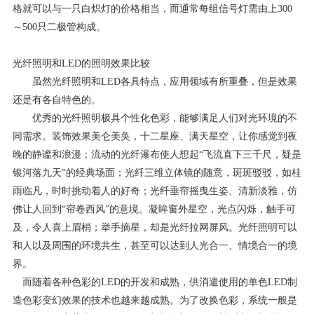
格就可以与一只白炽灯的价格相当，而通常每组信号灯需由上300
～500只二极管构成。
光纤照明和LED的照明效果比较
虽然光纤照明和LED各具特点，应用领域有所重叠，但是效果
还是有各自特色的。
优秀的光纤照明极具个性化色彩，能够满足人们对光环境的不
同需求。装饰效果美仑美奂，十二星座、满天星空，让你感觉到夜
晚的静谧和浪漫；流动的光纤瀑布使人想起“飞流直下三千尺，疑是
银河落九天”的经典场面；光纤三维立体镜的随意，斑斑驳驳，如桂
雨临凡，时时挑动着人的好奇；光纤垂帘摇曳生姿、清新淡雅，仿
佛让人回到“帘卷西风”的意境。凝眸窗外星空，光点闪烁，触手可
及，令人喜上眉梢；举手摘星，却是光纤拉网屏风。光纤照明可以
和人以及周围的环境共生，甚至可以达到人光合一、情境合一的境
界。
而随着各种色彩的LED的开发和成熟，供消遣使用的单色LED制
造色彩变幻效果的技术也越来越成熟。为了改换色彩，系统一般是