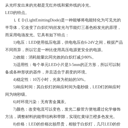
从光纤发出来的光都是无红外线和紫外线的冷光。
LED的特点。
ＬＥＤ(LightEmittingDiode)是一种能够将电能转化为可见光的
半导体，它改变了白炽灯钨丝发光与节能灯三基色粉发光的原理，
而采用电场发光。它具有如下特点：
1)电压：LED使用低压电源，供电电压在6-24V之间，根据产品
不同而异，所以它是一种比使用高压电源更安全的电源。
2)效能：消耗能量比同光效的白炽灯减少80%。
3)适用性：每个单元LED小片是3-5mm的正方形，所以可以制
备成各种形状的器件，并且适合于易变的环境。
4)稳定性：10万小时，光衰为初始的50%。
5)响应时间：其白炽灯的响应时间为毫秒级，LED灯的响应时
间为纳秒级。
6)对环境污染：无有害金属汞。
7)颜色：改变电流可以变色，发光二极管方便地通过化学修饰
方法，调整材料的能带结构和带隙，实现红黄绿兰橙多色发光。
8)价格：LED的价格比较昂贵，相较于白炽灯，几只LED的价