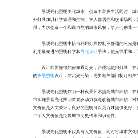
景观亮化照明美化城市、创造丰富夜生活同时，城市
外灯具加以科学管理和控制，在人群居住和娱乐场所，
用，力求创造一个和谐自然的城市风貌，给人们创造一
景观亮化照明中恰当利用灯具控制不舒适的眩光是创
利用最先进的照明科学和
亮化设计
手法，使光线柔和，
设计师要懂得如何布置灯光，合理地使用灯具，在设
的
夜景照明
设计，防治光污染，需要相关部门制订相关
景观亮化照明作为一种夜景艺术提高城市面貌，在短
市实施景观亮化照明首要驱动力就是改善城市面貌，对
文价值是人文关怀，良好的照明可以为百姓提供更好、
二个人文价值是突显城市历史传承和识别性。
景观亮化照明不仅具有人文价值，同时将城市文化信