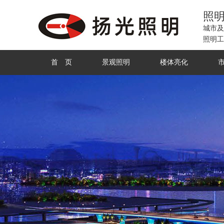
照
城市及
照明工
首 页
景观照明
楼体亮化