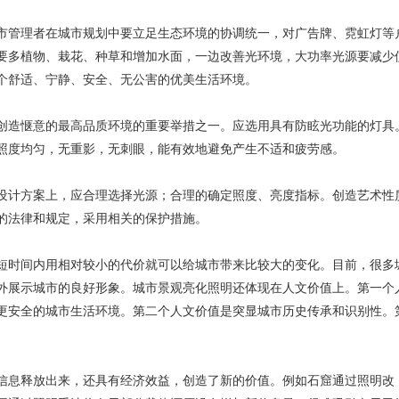
管理者在城市规划中要立足生态环境的协调统一，对广告牌、霓虹灯等
要多植物、栽花、种草和增加水面，一边改善光环境，大功率光源要减少
个舒适、宁静、安全、无公害的优美生活环境。
造惬意的最高品质环境的重要举措之一。应选用具有防眩光功能的灯具
照度均匀，无重影，无刺眼，能有效地避免产生不适和疲劳感。
计方案上，应合理选择光源；合理的确定照度、亮度指标。创造艺术性
的法律和规定，采用相关的保护措施。
时间内用相对较小的代价就可以给城市带来比较大的变化。目前，很多
外展示城市的良好形象。城市景观亮化照明还体现在人文价值上。第一个
更安全的城市生活环境。第二个人文价值是突显城市历史传承和识别性。
息释放出来，还具有经济效益，创造了新的价值。例如石窟通过照明改