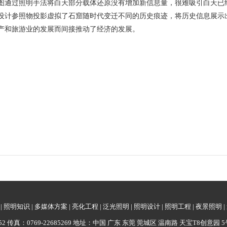
图通过照明手法将白天部分载体还原没有增加新信息量，很难吸引白天已
设计参照物投影虚拟了石窟随时代变迁不同的历史痕迹，将历史信息展示
产和旅游业的发展而间接推动了经济的发展。
|
照明知识
|
多媒体方案
|
亮化工程
|
泛光照明
|
照明设计
|
照明工程
|
夜景照明
|
62052 传真：0769-22685269 地址：中国 广东 东莞 莞城区 温南路 天宝T8创意园 5