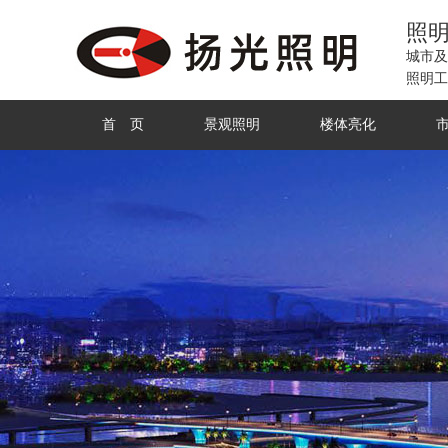
照
城市及
照明工
首 页
景观照明
楼体亮化