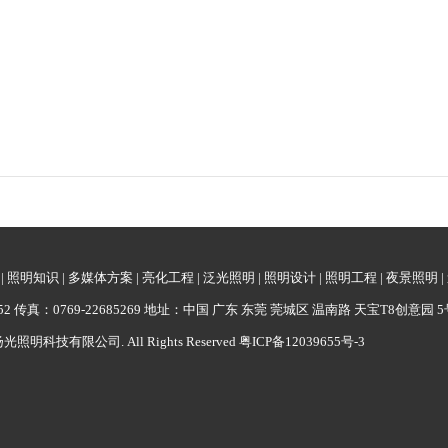
|
照明知识
|
多媒体方案
|
亮化工程
|
泛光照明
|
照明设计
|
照明工程
|
夜景照明
|
62052 传真：0769-22685269 地址：中国 广东 东莞 莞城区 温南路 天宝T8创意园 5
广东扬光照明科技有限公司. All Rights Reserved
粤ICP备12039655号-3