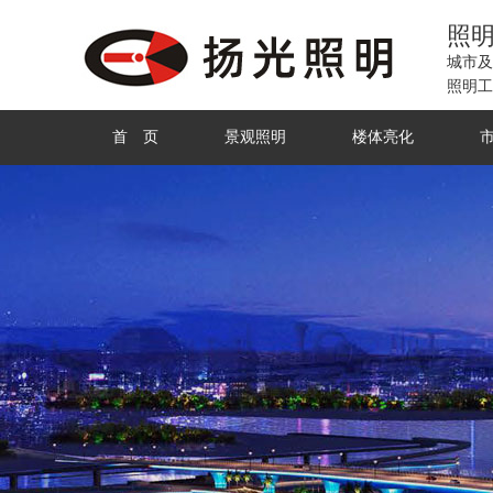
照
城市及
照明工
首 页
景观照明
楼体亮化