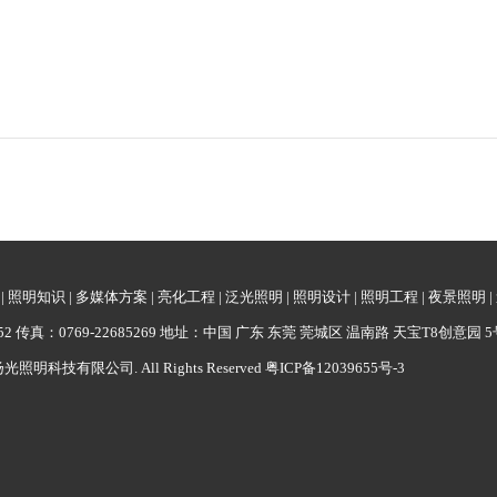
|
照明知识
|
多媒体方案
|
亮化工程
|
泛光照明
|
照明设计
|
照明工程
|
夜景照明
|
62052 传真：0769-22685269 地址：中国 广东 东莞 莞城区 温南路 天宝T8创意园 5
广东扬光照明科技有限公司. All Rights Reserved
粤ICP备12039655号-3