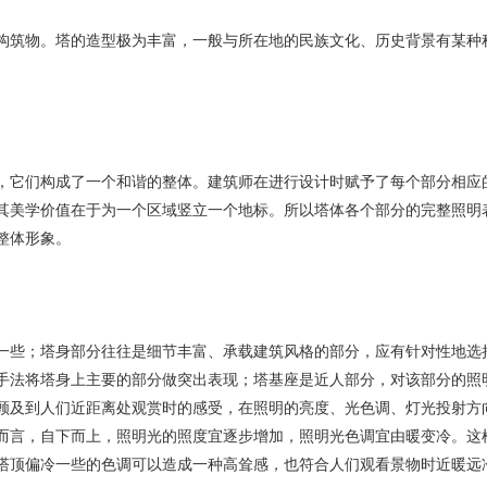
筑物。塔的造型极为丰富，一般与所在地的民族文化、历史背景有某种
它们构成了一个和谐的整体。建筑师在进行设计时赋予了每个部分相应
其美学价值在于为一个区域竖立一个地标。所以塔体各个部分的完整照明
整体形象。
些；塔身部分往往是细节丰富、承载建筑风格的部分，应有针对性地选
手法将塔身上主要的部分做突出表现；塔基座是近人部分，对该部分的照
顾及到人们近距离处观赏时的感受，在照明的亮度、光色调、灯光投射方
而言，自下而上，照明光的照度宜逐步增加，照明光色调宜由暖变冷。这
塔顶偏冷一些的色调可以造成一种高耸感，也符合人们观看景物时近暖远