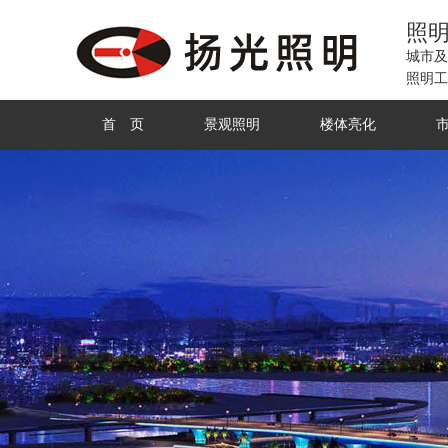
照
城市及
照明工
首 页
景观照明
楼体亮化