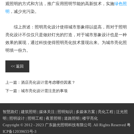
观照明的方式和方法，推广应用照明节能的高新技术，实施
绿色照
明
，减少光污染。
综上所述：照明亮化设计使得城市形象得以提高，而对于照明
亮化设计不仅仅只是做好灯光的打造，对于城市形象设计也是一种
效果的展现，通过科技使得照明亮化技术显现出来。为城市亮化照
明填一份力。
<< 返回
上一篇：
酒店亮化设计需考虑哪些因素？
下一篇：
城市亮化设计需注意的事项
智慧路灯
|
建筑照明
|
媒体关注
|
照明知识
|
多媒体方案
|
亮化工程
|
泛光照
明
|
照明设计
|
照明工程
|
夜景照明
|
道路照明
|
楼宇亮化
Copyright © 2012 - 2023 广东扬光照明科技有限公司. All Rights Reserved
粤
ICP备12039655号-3