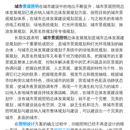
城市
景观照明
在城市建设中的地位不断提升，城市景观照明总
体发展规划已逐步纳入城市总体发展规划方面。按照目前的城市景
观规划体系，在城市总体发展建设规划层面上，与之相关的有城市
供电工程规划、绿地系统规划、灯光环境规划、城市景观规划、旅
游发展规划、风景名胜规划等专项规划。
长期实践表明，
城市景观照明
总体发展规划是城市总体发展建
设规划的一个重要组成部分，是城市景观规划和灯光环境规划的融
合体，与城市总体发展建设规划子系统中的绿地系统规划、旅游发
展规划、风景名胜规划等又有着千丝万缕的联系。把握城市的主要
景观及整体上的布置、控制并解决夜景中的艺术问题及街区景观的
协调问题；把握自然景观、人文景观、建筑景观的特性与个性，协
调它们之间的联系；把握视觉界面、视觉节点和视觉轴线，根据城
市结构突出城市特色，强化城市的轮廓，营造城市色彩及动静状态
景观，使城市夜景观协调有序，再现一个充满生机与活力的城市，
以纳入各地城市建设持续发展战略。因此，在城市总体发展建设规
划中，没有城市景观照明总体发展规划，就不是一个完整、完美的
规划，城市建设就会有空洞、乏味，缺乏生机和活力。将城市景观
照明规划与建设纳入城市整体规划与建设，可以建设出一个完美的
城市、多面的城市。
在
照明设计
方案的确立过程中，功能照明已经不再是设计的唯