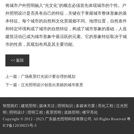
将城市户外照明融入“光文化”的概念必须首先体现城市的个性。户
外照明设计是否具有自己的特征，关键在于掌握城市整体形象的基
本特征。每个城市的自然和文化景观都不同。地理位置，自然条件
和特定环境构成了城市的自然特征，构成了城市形象的基础，人造
建筑活动已成为城市形象中最活跃的元素。它的形象特征取决于城
市的性质，其规划布局及其主要功能。
<< 返回
上一篇：
广场夜景灯光设计要合理的规划
下一篇：
泛光照明设计创造出美丽的城市夜景
智慧路灯
|
建筑照明
|
媒体关注
|
照明知识
|
多媒体方案
|
亮化工程
|
泛光照
明
|
照明设计
|
照明工程
|
夜景照明
|
道路照明
|
楼宇亮化
Copyright © 2012 - 2023 广东扬光照明科技有限公司. All Rights Reserved
粤
ICP备12039655号-3