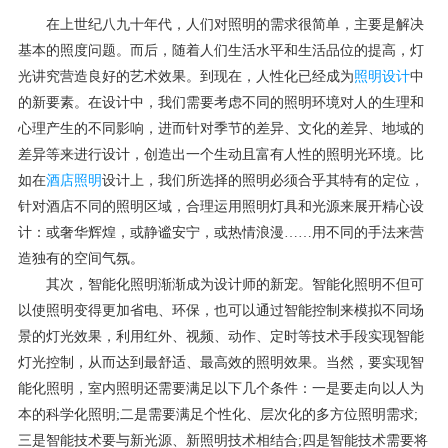
在上世纪八九十年代，人们对照明的需求很简单，主要是解决
基本的照度问题。而后，随着人们生活水平和生活品位的提高，灯
光讲究营造良好的艺术效果。到现在，人性化已经成为
照明设计
中
的新要素。在设计中，我们需要考虑不同的照明环境对人的生理和
心理产生的不同影响，进而针对季节的差异、文化的差异、地域的
差异等来进行设计，创造出一个生动且富有人性的照明光环境。比
如在
酒店照明
设计上，我们所选择的照明必须合乎其特有的定位，
针对酒店不同的照明区域，合理运用照明灯具和光源来展开精心设
计：或奢华辉煌，或静谧安宁，或热情浪漫……用不同的手法来营
造独有的空间气氛。
其次，智能化照明渐渐成为设计师的新宠。智能化照明不但可
以使照明变得更加省电、环保，也可以通过智能控制来模拟不同场
景的灯光效果，利用红外、视频、动作、定时等技术手段实现智能
灯光控制，从而达到最舒适、最高效的照明效果。当然，要实现智
能化照明，室内照明还需要满足以下几个条件：一是要走向以人为
本的科学化照明;二是需要满足个性化、层次化的多方位照明需求;
三是智能技术要与新光源、新照明技术相结合;四是智能技术需要将