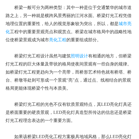
桥梁一般可分为两种类型：其中一种是位于交通繁华的城市道
路之上，另一种就是横跨风景秀丽的江河水面。桥梁灯光工程凭借
地理位置的重要性，给人的视觉形象较为突出，所以，都是
城市亮
化
工程中的重要景观亮点和观赏点。桥梁在城市格局中的战略性地
位使桥梁景观成为城市
亮化工程
的重要组成部分。
桥梁灯光工程设计虽然与建筑
照明设计
有相通的地方，但桥梁
灯光工程的巨大体量及带状的格局使夜间景观有一些自身的规律。
如桥梁灯光工程更趋向为一个亮带，而桥形艺术特色就有桥塔、桥
台、桥墩等处则可形成一个景观“亮”点，通过点、线相结合的景观
格局更能体现桥梁个性与本质美。
桥梁灯光工程的光色不仅有软质景观特点，其LED亮化灯具还
是桥面重要的硬质景观，LED亮化灯具造型所传达的信息还是桥梁
灯光工程理念表达的一个重要方面。
如果该桥梁LED亮化工程方案极具地域风格，那么LED亮化灯