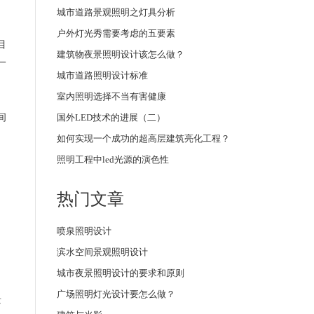
城市道路景观照明之灯具分析
户外灯光秀需要考虑的五要素
目
建筑物夜景照明设计该怎么做？
一
城​市​道​路​照​明​设​计​标​准
室内照明选择不当有害健康
间
国外LED技术的进展（二）
如何实现一个成功的超高层建筑亮化工程？
照明工程中led光源的演色性
热门文章
喷泉照明设计
滨水空间景观照明设计
城市夜景照明设计的要求和原则
广场照明灯光设计要怎么做？
景