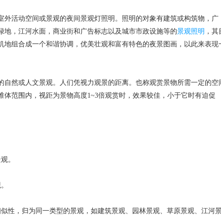
外活动空间或景观的夜间景观灯照明。照明的对象有建筑或构筑物，广
绿地，江河水面，商业街和广告标志以及城市市政设施等的
景观照明
，其
机地组合成一个和谐协调，优美壮观和富有特色的夜景图画，以此来表现
自然或人文景观。人们凭视力观景的距离。也称观赏景物所需一定的空
锥体范围内，视距为景物高度1~3倍观赏时，效果较佳，小于它时有迫促
景观。
观。
似性，归为同一类型的景观，如建筑景观、园林景观、草原景观、江河