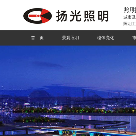
照
城市及
照明工
首 页
景观照明
楼体亮化