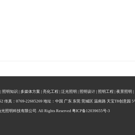
|
照明知识
|
多媒体方案
|
亮化工程
|
泛光照明
|
照明设计
|
照明工程
|
夜景照明
|
62052 传真：0769-22685269 地址：中国 广东 东莞 莞城区 温南路 天宝T8创意园 5
广东扬光照明科技有限公司. All Rights Reserved
粤ICP备12039655号-3