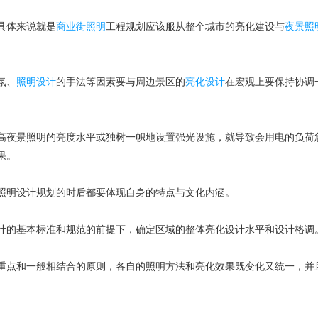
具体来说就是
商业街照明
工程规划应该服从整个城市的亮化建设与
夜景照
氛、
照明设计
的手法等因素要与周边景区的
亮化设计
在宏观上要保持协调
夜景照明的亮度水平或独树一帜地设置强光设施，就导致会用电的负荷
果。
明设计规划的时后都要体现自身的特点与文化内涵。
的基本标准和规范的前提下，确定区域的整体亮化设计水平和设计格调
点和一般相结合的原则，各自的照明方法和亮化效果既变化又统一，并