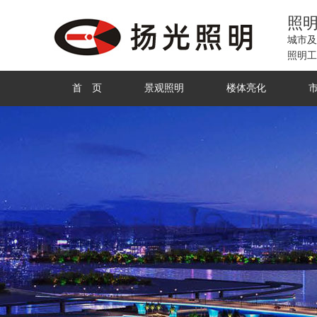
照
城市及
照明工
首 页
景观照明
楼体亮化